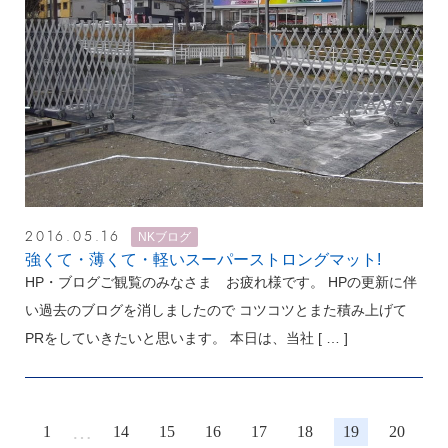
2016.05.16
NKブログ
強くて・薄くて・軽いスーパーストロングマット!
HP・ブログご観覧のみなさま お疲れ様です。 HPの更新に伴
い過去のブログを消しましたので コツコツとまた積み上げて
PRをしていきたいと思います。 本日は、当社
[ … ]
…
1
14
15
16
17
18
19
20