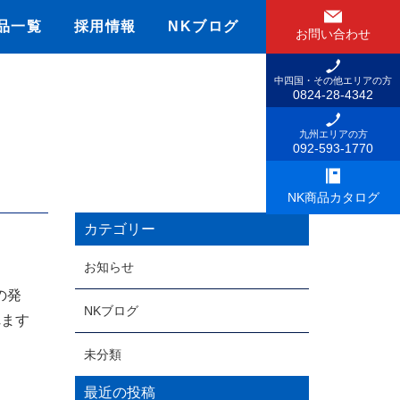
品一覧
採用情報
NKブログ
お問い合わせ
中四国・その他
エリアの方
0824-28-4342
九州エリアの方
092-593-1770
NK商品
カタログ
カテゴリー
お知らせ
の発
NKブログ
れます
未分類
最近の投稿