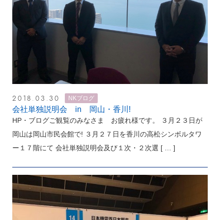
2018.03.30
NKブログ
会社単独説明会 in 岡山・香川!
HP・ブログご観覧のみなさま お疲れ様です。 ３月２３日が
岡山は岡山市民会館で! ３月２７日を香川の高松シンボルタワ
ー１７階にて 会社単独説明会及び１次・２次選
[ … ]