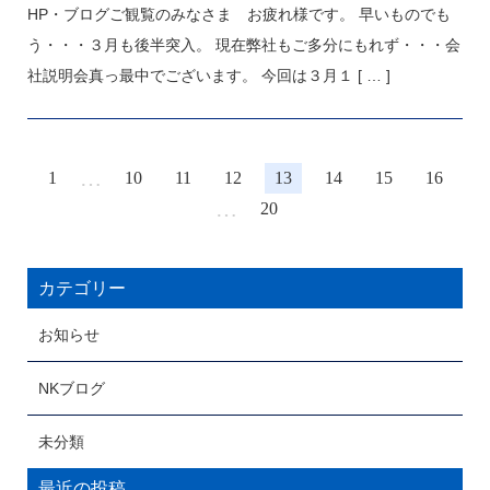
HP・ブログご観覧のみなさま お疲れ様です。 早いものでも
う・・・３月も後半突入。 現在弊社もご多分にもれず・・・会
社説明会真っ最中でございます。 今回は３月１
[ … ]
…
1
10
11
12
13
14
15
16
…
20
カテゴリー
お知らせ
NKブログ
未分類
最近の投稿