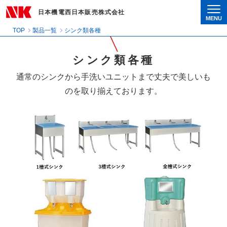
日本機電西日本販売株式会社
MENU
Togg
TOP
製品一覧
シンク類各種
シンク類各種
通常のシンクから手洗いユニットまで丈夫で美しいも
のを取り揃えております。