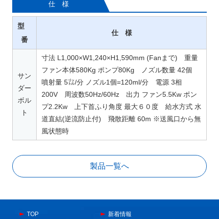
仕 様
型
仕 様
番
寸法 L1,000×W1,240×H1,590mm (Fanまで) 重量
ファン本体580Kg ポンプ80Kg ノズル数量 42個
サン
噴射量 5㍑/分 ノズル1個=120ml/分 電源 3相
ダー
200V 周波数50Hz/60Hz 出力 ファン5.5Kw ポン
ボル
プ2.2Kw 上下首ふり角度 最大６０度 給水方式 水
ト
道直結(逆流防止付) 飛散距離 60m ※送風口から無
風状態時
製品一覧へ
TOP
新着情報