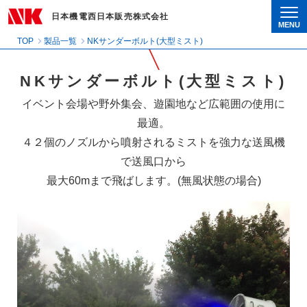
日本機電西日本販売株式会社
MENU
Togg
TOP
製品一覧
NKサンダーボルト(大型ミスト)
NKサンダーボルト(大型ミスト)
イベント会場や野外集会、遊園地など広範囲の使用に
最適。
４２個のノズルから噴射されるミストを強力な送風機
で送風口から
最大60mまで飛ばします。(無風状態の場合)