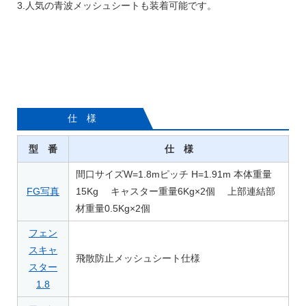
3.人気の青波メッシュシートも装着可能です。
仕 様
型 番
仕 様
間口サイズW=1.8mピッチ H=1.91m 本体重量
FG写真
15Kg キャスター重量6Kg×2個 上部連結部
材重量0.5Kg×2個
フェン
スキャ
飛散防止メッシュシート仕様
スター
1.8